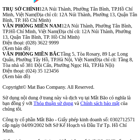
TRỤ SỞ CHÍNH
12A Núi Thành, Phường Tân Bình, TP.Hồ Chí
Minh, Việt Nam
(Địa chỉ cũ: 12A Núi Thành, Phường 13, Quận Tân
Bình, TP. Hồ Chí Minh)
VĂN PHÒNG MIỀN NAM
12A Núi Thành, Phường Tân Bình,
TP.Hồ Chí Minh, Việt Nam
(Địa chỉ cũ: 12A Núi Thành, Phường
13, Quận Tân Bình, TP. Hồ Chí Minh)
Điện thoại:
(028) 3622 9999
(Xem bản đồ)
VĂN PHÒNG MIỀN BẮC
Tầng 5, Tòa Rosary, 89 Lạc Long
Quân, Phường Tây Hồ, TP.Hà Nội, Việt Nam
(Địa chỉ cũ: Tầng 8,
Tòa nhà số 381 Đội Cấn, Phường Ngọc Hà, TP.Hà Nội)
Điện thoại:
(024) 35 123456
(Xem bản đồ)
Copyright© Mat Bao Company. All Reserved.
Sử dụng nội dung ở trang này và dịch vụ tại Mắt Bão có nghĩa là
bạn đồng ý với
Thỏa thuận sử dụng
và
Chính sách bảo mật
của
chúng tôi.
Công ty cổ phần Mắt Bão - Giấy phép kinh doanh số: 0302712571
cấp ngày 04/09/2002 bởi Sở Kế Hoạch và Đầu Tư Tp. Hồ Chí
Minh.