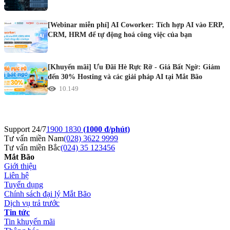
[Webinar miễn phí] AI Coworker: Tích hợp AI vào ERP,
CRM, HRM để tự động hoá công việc của bạn
[Khuyến mãi] Ưu Đãi Hè Rực Rỡ - Giá Bất Ngờ: Giảm
đến 30% Hosting và các giải pháp AI tại Mắt Bão
10.149
Support 24/7
1900 1830
(1000 đ/phút)
Tư vấn miền Nam
(028) 3622 9999
Tư vấn miền Bắc
(024) 35 123456
Mắt Bão
Giới thiệu
Liên hệ
Tuyển dụng
Chính sách đại lý Mắt Bão
Dịch vụ trả trước
Tin tức
Tin khuyến mãi