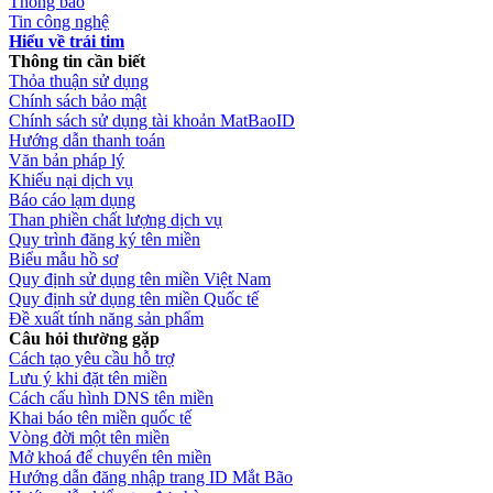
Thông báo
Tin công nghệ
Hiểu về trái tim
Thông tin cần biết
Thỏa thuận sử dụng
Chính sách bảo mật
Chính sách sử dụng tài khoản MatBaoID
Hướng dẫn thanh toán
Văn bản pháp lý
Khiếu nại dịch vụ
Báo cáo lạm dụng
Than phiền chất lượng dịch vụ
Quy trình đăng ký tên miền
Biểu mẫu hồ sơ
Quy định sử dụng tên miền Việt Nam
Quy định sử dụng tên miền Quốc tế
Đề xuất tính năng sản phẩm
Câu hỏi thường gặp
Cách tạo yêu cầu hỗ trợ
Lưu ý khi đặt tên miền
Cách cấu hình DNS tên miền
Khai báo tên miền quốc tế
Vòng đời một tên miền
Mở khoá để chuyển tên miền
Hướng dẫn đăng nhập trang ID Mắt Bão