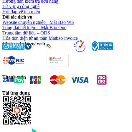
Hướng dẫn kiểm tra đơn hàng
Từ vựng công nghệ
Hỏi đáp về tên miền
Đối tác dịch vụ
Website chuyên nghiệp - Mắt Bão WS
Tổng đài tiết kiệm – Mắt Bão One
Trung tâm dữ liệu – ODS
Hóa đơn điện tử an toàn Matbao-invoice
Chứng chỉ trang web
Thanh toán
Tải ứng dụng