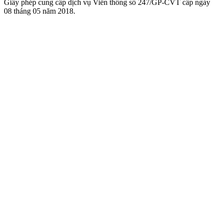
Giấy phép cung cấp dịch vụ Viễn thông số 247/GP-CVT cấp ngày
08 tháng 05 năm 2018.