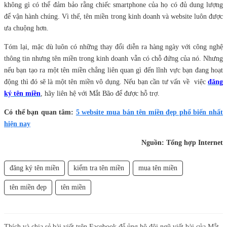
không gì có thể đảm bảo rằng chiếc smartphone của họ có đủ dung lượng
để vận hành chúng. Vì thế, tên miền trong kinh doanh và website luôn được
ưa chuộng hơn.
Tóm lại, mặc dù luôn có những thay đổi diễn ra hàng ngày với công nghệ
thông tin nhưng tên miền trong kinh doanh vẫn có chỗ đứng của nó. Nhưng
nếu bạn tạo ra một tên miền chẳng liên quan gì đến lĩnh vực bạn đang hoạt
động thì đó sẽ là một tên miền vô dụng. Nếu bạn cần tư vấn về việc
đăng
ký tên miền
, hãy liên hệ với Mắt Bão để được hỗ trợ.
Có thể bạn quan tâm:
5 website mua bán tên miền đẹp phổ biến nhất
hiện nay
Nguồn: Tổng hợp Internet
đăng ký tên miền
kiểm tra tên miền
mua tên miền
tên miền đẹp
tên miền
Thích và chia sẻ bài viết trên Facebook để ủng hộ đội ngũ viết bài của Mắt