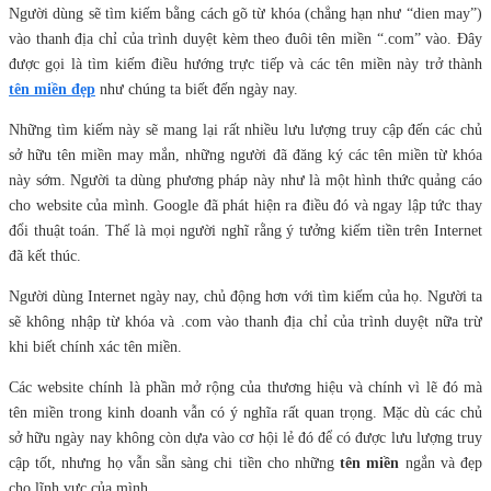
Người dùng sẽ tìm kiếm bằng cách gõ từ khóa (chẳng hạn như “dien may”)
vào thanh địa chỉ của trình duyệt kèm theo đuôi tên miền “.com” vào. Đây
được gọi là tìm kiếm điều hướng trực tiếp và các tên miền này trở thành
tên miền đẹp
như chúng ta biết đến ngày nay.
Những tìm kiếm này sẽ mang lại rất nhiều lưu lượng truy cập đến các chủ
sở hữu tên miền may mắn, những người đã đăng ký các tên miền từ khóa
này sớm. Người ta dùng phương pháp này như là một hình thức quảng cáo
cho website của mình. Google đã phát hiện ra điều đó và ngay lập tức thay
đổi thuật toán. Thế là mọi người nghĩ rằng ý tưởng kiếm tiền trên Internet
đã kết thúc.
Người dùng Internet ngày nay, chủ động hơn với tìm kiếm của họ. Người ta
sẽ không nhập từ khóa và .com vào thanh địa chỉ của trình duyệt nữa trừ
khi biết chính xác tên miền.
Các website chính là phần mở rộng của thương hiệu và chính vì lẽ đó mà
tên miền trong kinh doanh vẫn có ý nghĩa rất quan trọng. Mặc dù các chủ
sở hữu ngày nay không còn dựa vào cơ hội lẻ đó để có được lưu lượng truy
cập tốt, nhưng họ vẫn sẵn sàng chi tiền cho những
tên miền
ngắn và đẹp
cho lĩnh vực của mình.