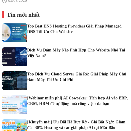
05/08/2026
Tin mới nhất
Top Best DNS Hosting Providers Giải Pháp Managed
DNS Tối Ưu Cho Website
Dịch Vụ Đám Mây Nào Phù Hợp Cho Website Nhỏ Tại
Việt Nam?
Top Dịch Vụ Cloud Server Giá Rẻ: Giải Pháp Máy Chủ
Đám Mây Tối Ưu Chi Phí
[Webinar miễn phí] AI Coworker: Tích hợp AI vào ERP,
CRM, HRM để tự động hoá công việc của bạn
[Khuyến mãi] Ưu Đãi Hè Rực Rỡ - Giá Bất Ngờ: Giảm
đến 30% Hosting và các giải pháp AI tại Mắt Bão