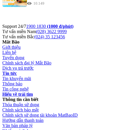
10.149
Support 24/7
1900 1830
(1000 đ/phút)
Tư vấn miền Nam
(028) 3622 9999
Tư vấn miền Bắc
(024) 35 123456
Mắt Bão
Giới thiệu
Liên hệ
Tuyển dụng
Chính sách đại lý Mắt Bão
Dịch vụ trả trước
Tin tức
Tin khuyến mãi
Thông báo
Tin công nghệ
Hiểu về trái tim
Thông tin cần biết
Thỏa thuận sử dụng
Chính sách bảo mật
Chính sách sử dụng tài khoản MatBaoID
Hướng dẫn thanh toán
Văn bản pháp lý