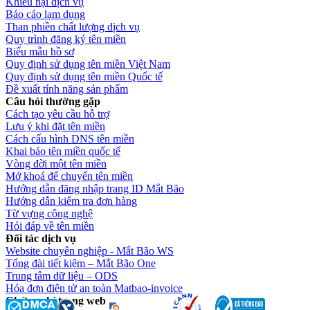
Khiếu nại dịch vụ
Báo cáo lạm dụng
Than phiền chất lượng dịch vụ
Quy trình đăng ký tên miền
Biểu mẫu hồ sơ
Quy định sử dụng tên miền Việt Nam
Quy định sử dụng tên miền Quốc tế
Đề xuất tính năng sản phẩm
Câu hỏi thường gặp
Cách tạo yêu cầu hỗ trợ
Lưu ý khi đặt tên miền
Cách cấu hình DNS tên miền
Khai báo tên miền quốc tế
Vòng đời một tên miền
Mở khoá để chuyển tên miền
Hướng dẫn đăng nhập trang ID Mắt Bão
Hướng dẫn kiểm tra đơn hàng
Từ vựng công nghệ
Hỏi đáp về tên miền
Đối tác dịch vụ
Website chuyên nghiệp - Mắt Bão WS
Tổng đài tiết kiệm – Mắt Bão One
Trung tâm dữ liệu – ODS
Hóa đơn điện tử an toàn Matbao-invoice
Chứng chỉ trang web