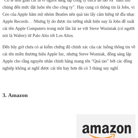
“Có lẽ đơn giản chỉ là vì người sáng lập công ty thích ăn táo và “hâm mộ”
chúng đến mức đặt luôn tên cho công ty”. Hay cung có thông tin là Jobs, vị
Ceo của Apple hâm mộ nhóm Beatles nên quả táo lấy cảm hứng từ đĩa nhạc
Apple Records… Nhưng lý do được tin tưởng nhất hiện nay là Jobs đề xuất
cái tên Apple Computers trong một lần lái xe với Steve Woziniak (có người
nói là Walter) từ Palo Alto tới Los Altos.
Đến bây giờ chưa có ai kiểm chứng độ chính xác của các luồng thông tin về
cái tên miền thương hiệu Apple Inc, nhưng Steve Wozniak, đồng sáng lập
Apple cho rằng nguyên nhân chính hãng mang tên “Quả táo” bởi các đồng
nghiệp không ai nghĩ được cái tên hay hơn dù có 3 tháng suy nghĩ.
3. Amazon