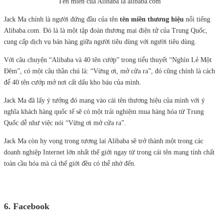
Tên miền của Alibaba là alibaba.com
Jack Ma chính là người đứng đầu của tên
tên miền thương hiệu
nổi tiếng
Alibaba.com. Đó là là một tập đoàn thương mại điện tử của Trung Quốc,
cung cấp dịch vụ bán hàng giữa người tiêu dùng với người tiêu dùng.
Với câu chuyện “Alibaba và 40 tên cướp” trong tiểu thuyết “Nghìn Lẻ Một
Đêm”, có một câu thần chú là: “Vừng ơi, mở cửa ra”, đó cũng chính là cách
để 40 tên cướp mở nơi cất dấu kho báu của mình.
Jack Ma đã lấy ý tưởng đó mang vào cái tên thương hiệu của mình với ý
nghĩa khách hàng quốc tế sẽ có một trải nghiệm mua hàng hóa từ Trung
Quốc dễ như việc nói “Vừng ơi mở cửa ra”.
Jack Ma còn hy vọng trong tương lai Alibaba sẽ trở thành một trong các
doanh nghiệp Internet lớn nhất thế giới ngay từ trong cái tên mang tính chất
toàn cầu hóa mà cả thế giới đều có thể nhớ đến.
6. Facebook