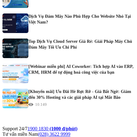
Dịch Vụ Đám Mây Nào Phù Hợp Cho Website Nhỏ Tại
Việt Nam?
Top Dịch Vụ Cloud Server Giá Rẻ: Giải Pháp Máy Chủ
Đám Mây Tối Ưu Chi Phí
[Webinar miễn phí] AI Coworker: Tích hợp AI vào ERP,
CRM, HRM để tự động hoá công việc của bạn
[Khuyến mãi] Ưu Đãi Hè Rực Rỡ - Giá Bất Ngờ: Giảm
đến 30% Hosting và các giải pháp AI tại Mắt Bão
10.149
Support 24/7
1900 1830
(1000 đ/phút)
Tư vấn miền Nam
(028) 3622 9999