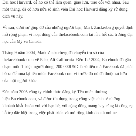
Đại học Harvard, để họ có thể làm quen, giao lưu, trao đổi với nhau. Sau
một tháng, đã có hơn nửa số sinh viên Đại học Harvard đăng ký sử dụng
dịch vụ này.
Về sau, dưới sự giúp đỡ của những người bạn, Mark Zuckerberg quyết định
mở rộng phạm vi hoạt động của thefacebook.com tại hầu hết các trường đại
học của Mỹ và Canada.
Tháng 9 năm 2004, Mark Zuckerberg đã chuyển trụ sở của
thefacebbook.com về Palo, Alt California. Đến 12/ 2004, Facebook đã gần
chạm mốc 1 triệu người dùng. 200.000USD là số tiền mà Facebook đã phải
bỏ ra để mua lại tên miền Facebook.com vì trước đó nó đã thuộc sở hữu
của một người khác.
Đến năm 2005 công ty chính thức đăng ký Tên miền thương
hiệu Facebook.com, và được tín dụng trong công việc chia sẻ những
khoảnh khắc buồn vui với bạn bè, với cộng đồng mạng hay cũng là công cụ
hỗ trợ đặc biệt trong việc phát triển và mở rộng kinh doanh online.