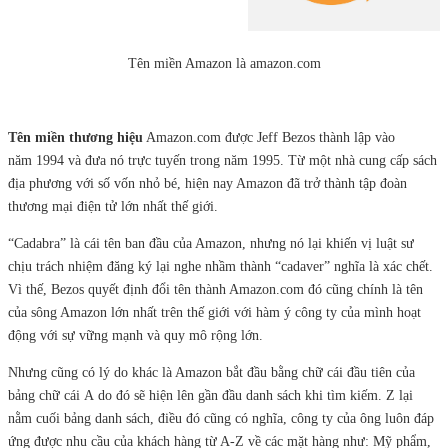
Tên miền Amazon là amazon.com
Tên miền thương hiệu
Amazon.com được Jeff Bezos thành lập vào
năm 1994 và đưa nó trực tuyến trong năm 1995. Từ một nhà cung cấp sách
địa phương với số vốn nhỏ bé, hiện nay Amazon đã trở thành tập đoàn
thương mại điện tử lớn nhất thế giới.
“Cadabra” là cái tên ban đầu của Amazon, nhưng nó lại khiến vị luật sư
chịu trách nhiệm đăng ký lại nghe nhầm thành “cadaver” nghĩa là xác chết.
Vì thế, Bezos quyết định đổi tên thành Amazon.com đó cũng chính là tên
của sông Amazon lớn nhất trên thế giới với hàm ý công ty của mình hoạt
động với sự vững mạnh và quy mô rộng lớn.
Nhưng cũng có lý do khác là Amazon bắt đầu bằng chữ cái đầu tiên của
bảng chữ cái A do đó sẽ hiện lên gần đầu danh sách khi tìm kiếm. Z lại
nằm cuối bảng danh sách, điều đó cũng có nghĩa, công ty của ông luôn đáp
ứng được nhu cầu của khách hàng từ A-Z về các mặt hàng như: Mỹ phẩm,