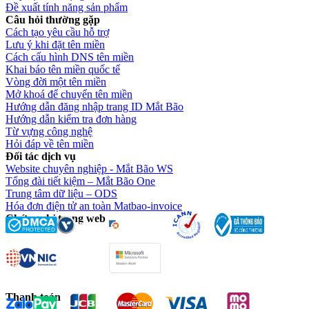
Đề xuất tính năng sản phẩm
Câu hỏi thường gặp
Cách tạo yêu cầu hỗ trợ
Lưu ý khi đặt tên miền
Cách cấu hình DNS tên miền
Khai báo tên miền quốc tế
Vòng đời một tên miền
Mở khoá để chuyển tên miền
Hướng dẫn đăng nhập trang ID Mắt Bão
Hướng dẫn kiểm tra đơn hàng
Từ vựng công nghệ
Hỏi đáp về tên miền
Đối tác dịch vụ
Website chuyên nghiệp - Mắt Bão WS
Tổng đài tiết kiệm – Mắt Bão One
Trung tâm dữ liệu – ODS
Hóa đơn điện tử an toàn Matbao-invoice
Chứng chỉ trang web
Thanh toán