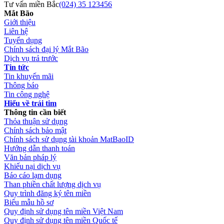
Tư vấn miền Bắc
(024) 35 123456
Mắt Bão
Giới thiệu
Liên hệ
Tuyển dụng
Chính sách đại lý Mắt Bão
Dịch vụ trả trước
Tin tức
Tin khuyến mãi
Thông báo
Tin công nghệ
Hiểu về trái tim
Thông tin cần biết
Thỏa thuận sử dụng
Chính sách bảo mật
Chính sách sử dụng tài khoản MatBaoID
Hướng dẫn thanh toán
Văn bản pháp lý
Khiếu nại dịch vụ
Báo cáo lạm dụng
Than phiền chất lượng dịch vụ
Quy trình đăng ký tên miền
Biểu mẫu hồ sơ
Quy định sử dụng tên miền Việt Nam
Quy định sử dụng tên miền Quốc tế