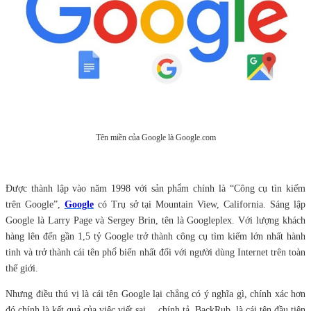
Tên miền của Google là Google.com
Được thành lập vào năm 1998 với sản phẩm chính là “Công cụ tìn kiếm
trên Google”,
Google
có Trụ sở tại Mountain View, California. Sáng lập
Google là Larry Page và Sergey Brin, tên là Googleplex. Với lượng khách
hàng lên đến gần 1,5 tỷ Google trở thành công cụ tìm kiếm lớn nhất hành
tinh và trở thành cái tên phổ biến nhất đối với người dùng Internet trên toàn
thế giới.
Nhưng điều thú vị là cái tên Google lại chẳng có ý nghĩa gì, chính xác hơn
đó chính là kết quả của việc viết sai …chính tả. BackRub, là cái tên đầu tiên