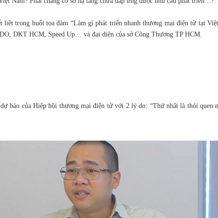
iệt Nam? Phải chăng cơ sở hạ tầng chưa đáp ứng được nhu cầu phát triển…?
 liệt trong buổi tọa đàm “Làm gì phát triển nhanh thương mại điện tử tại
 FADO, DKT HCM, Speed Up… và đại diện của sở Công Thương TP HCM.
 báo của Hiệp hội thương mại điện tử với 2 lý do: “Thứ nhất là thói quen ng