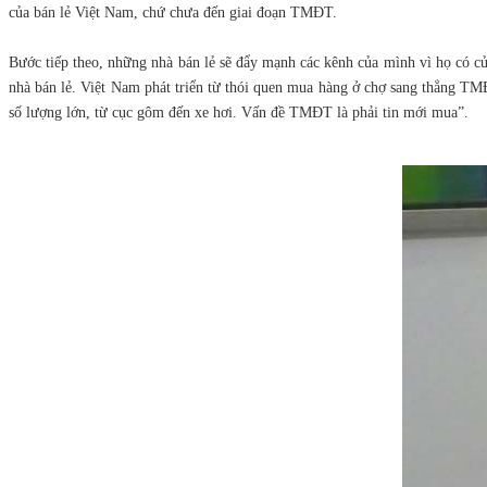
của bán lẻ Việt Nam, chứ chưa đến giai đoạn TMĐT.
Bước tiếp theo, những nhà bán lẻ sẽ đẩy mạnh các kênh của mình vì họ có c
nhà bán lẻ. Việt Nam phát triển từ thói quen mua hàng ở chợ sang thẳng TM
số lượng lớn, từ cục gôm đến xe hơi. Vấn đề TMĐT là phải tin mới mua”.