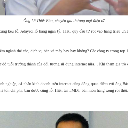
Ông Lê Thiết Bảo, chuyên gia thương mại điện tử
ng kêu lỗ. Adayroi lỗ hàng ngàn tỷ, TIKI quỹ đầu tư rót vào hàng triệu US
thêm ngành thẻ cào, dịch vụ bán vé máy bay hay không? Các công ty trong to
ờ độ tuổi trưởng thành của đối tượng sử dụng internet nữa… Khi tham gia trò 
 nghiệp, cá nhân kinh doanh trên internet cũng đồng quan điểm với ông Bảo:
khá tốn chi phí, bán được cũng lỗ. Hiện tại TMĐT bán món hàng xong rồi thôi,