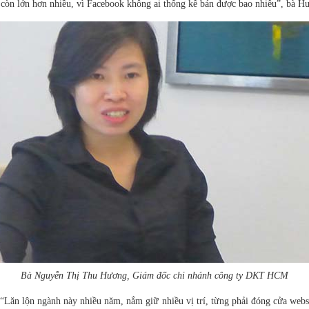
 còn lớn hơn nhiều, vì Facebook không ai thống kê bán được bao nhiêu”, bà H
Bà Nguyễn Thị Thu Hương, Giám đốc chi nhánh công ty DKT HCM
 “Lăn lộn ngành này nhiều năm, nắm giữ nhiều vị trí, từng phải đóng cửa websi