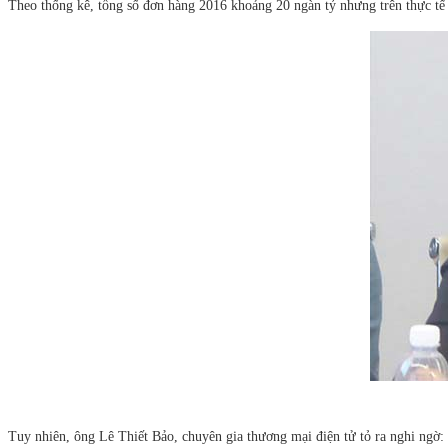
Theo thống kê, tổng số đơn hàng 2016 khoảng 20 ngàn tỷ nhưng trên thực tế
Tuy nhiên, ông Lê Thiết Bảo, chuyên gia thương mại điện tử tỏ ra nghi ngờ: