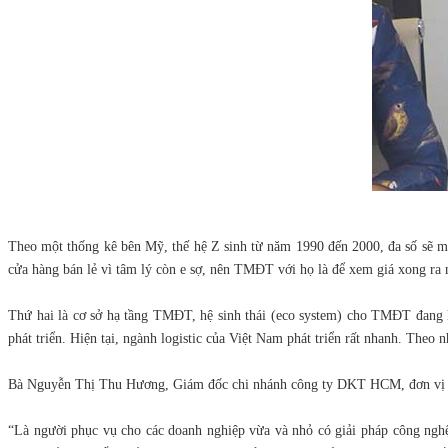
Theo một thống kê bên Mỹ, thế hệ Z sinh từ năm 1990 đến 2000, đa số sẽ mua
cửa hàng bán lẻ vì tâm lý còn e sợ, nên TMĐT với họ là để xem giá xong ra
Thứ hai là cơ sở hạ tầng TMĐT, hệ sinh thái (eco system) cho TMĐT đang 
phát triển. Hiện tại, ngành logistic của Việt Nam phát triển rất nhanh. Theo
Bà Nguyễn Thị Thu Hương, Giám đốc chi nhánh công ty DKT HCM, đơn vị chuy
“Là người phục vụ cho các doanh nghiệp vừa và nhỏ có giải pháp công nghệ