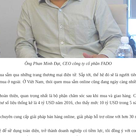
Ông Phan Minh Đạt, CEO công ty cổ phần FADO
 sắm qua những trang thương mại điện tử. Sắp tới, thế hệ đó sẽ là người tiêu
 mua ở ngoài. Ở Việt Nam, thói quen mua sắm online cũng đang ngày càng nhiề
hoàn thiện, quan trọng nhất là bộ phận chăm sóc sau khi mua và giao hàng.
 như số liệu thống kê là 4 tỷ USD năm 2016, cho thấy mức 10 tỷ USD trong 5 nă
ên cung cấp giải pháp bán hàng online, giải pháp hỗ trợ oline với hơn 30 n
 để sử dụng toàn diện, trở thành doanh nghiệp có tiềm lực, tôi đồng ý với c