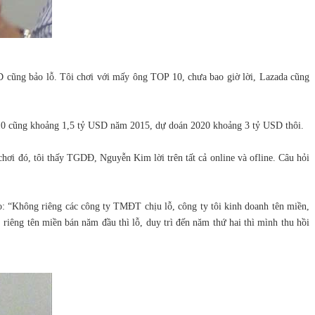
D cũng bảo lỗ. Tôi chơi với mấy ông TOP 10, chưa bao giờ lời, Lazada cũng
p 10 cũng khoảng 1,5 tỷ USD năm 2015, dự doán 2020 khoảng 3 tỷ USD thôi.
chơi đó, tôi thấy TGDĐ, Nguyễn Kim lời trên tất cả online và ofline. Câu hỏi
 “Không riêng các công ty TMĐT chịu lỗ, công ty tôi kinh doanh tên miền,
 riêng tên miền bán năm đầu thì lỗ, duy trì đến năm thứ hai thì mình thu hồi