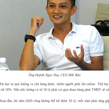
Ông Huỳnh Ngọc Duy, CEO Mắt Bão
 kẹt xe quá không ra cửa hàng được, nhiều người phải lên online. Thứ hai d
lên tới 50%. Nếu ước lượng có số 10 tỷ phải coi giai đoạn bùng phát TMĐT sẽ x
đoạn đầu, thì năm 2020 cũng không thể tới được 10 tỷ, mỗi năm phải tăng g