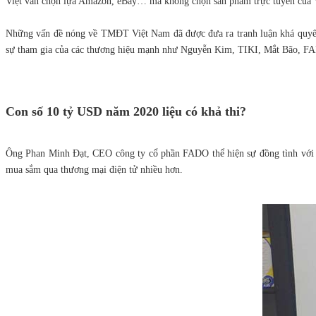
Việt vẫn chọn lựa Amazon, eBay… mà không chọn sản phẩm trực tuyến của V
Những vấn đề nóng về TMĐT Việt Nam đã được đưa ra tranh luận khá quyết
sự tham gia của các thương hiệu mạnh như Nguyễn Kim, TIKI, Mắt Bão,
Con số 10 tỷ USD năm 2020 liệu có khả thi?
Ông Phan Minh Đạt, CEO công ty cổ phần FADO thể hiện sự đồng tình với dự
mua sắm qua thương mại điện tử nhiều hơn.