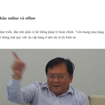
hân online và ofline
iển, đầu tiên phải có hệ thống pháp lý hoàn chỉnh. “Lên mạng mua hàng cứ sợ
thống luật quy việc ăn cấp hàng ở siêu thị là tội hình sự.