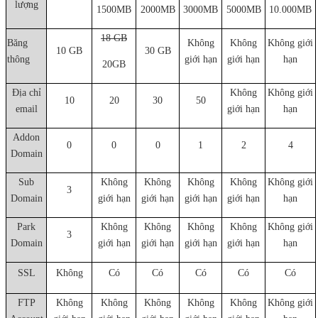
lượng
1500MB
2000MB
3000MB
5000MB
10.000MB
18 GB
Băng
Không
Không
Không giới
10 GB
30 GB
thông
giới hạn
giới hạn
hạn
20GB
Địa chỉ
Không
Không giới
10
20
30
50
email
giới hạn
hạn
Addon
0
0
0
1
2
4
Domain
Sub
Không
Không
Không
Không
Không giới
3
Domain
giới hạn
giới hạn
giới hạn
giới hạn
hạn
Park
Không
Không
Không
Không
Không giới
3
Domain
giới hạn
giới hạn
giới hạn
giới hạn
hạn
SSL
Không
Có
Có
Có
Có
Có
FTP
Không
Không
Không
Không
Không
Không giới