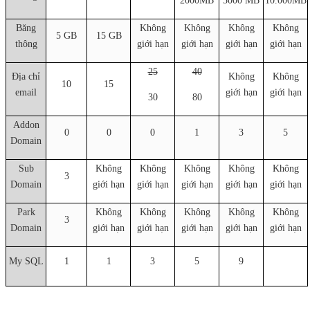
2000MB
5000 MB
10.000MB
Băng
Không
Không
Không
Không
5 GB
15 GB
thông
giới hạn
giới hạn
giới hạn
giới hạn
25
40
Địa chỉ
Không
Không
10
15
email
giới hạn
giới hạn
30
80
Addon
0
0
0
1
3
5
Domain
Sub
Không
Không
Không
Không
Không
3
Domain
giới hạn
giới hạn
giới hạn
giới hạn
giới hạn
Park
Không
Không
Không
Không
Không
3
Domain
giới hạn
giới hạn
giới hạn
giới hạn
giới hạn
My SQL
1
1
3
5
9