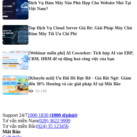
Dịch Vụ Đám Mây Nào Phù Hợp Cho Website Nhỏ Tại
Việt Nam?
Top Dịch Vụ Cloud Server Giá Rẻ: Giải Pháp Máy Chủ
Đám Mây Tối Ưu Chi Phí
[Webinar miễn phí] AI Coworker: Tích hợp AI vào ERP,
CRM, HRM để tự động hoá công việc của bạn
[Khuyến mãi] Ưu Đãi Hè Rực Rỡ - Giá Bất Ngờ: Giảm
đến 30% Hosting và các giải pháp AI tại Mắt Bão
10.149
Support 24/7
1900 1830
(1000 đ/phút)
Tư vấn miền Nam
(028) 3622 9999
Tư vấn miền Bắc
(024) 35 123456
Mắt Bão