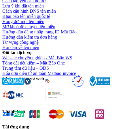
Cách tạo yêu cầu hỗ trợ
Lưu ý khi đặt tên miền
Cách cấu hình DNS tên miền
Khai báo tên miền quốc tế
Vòng đời một tên miền
Mở khoá để chuyển tên miền
Hướng dẫn đăng nhập trang ID Mắt Bão
Hướng dẫn kiểm tra đơn hàng
Từ vựng công nghệ
Hỏi đáp về tên miền
Đối tác dịch vụ
Website chuyên nghiệp - Mắt Bão WS
Tổng đài tiết kiệm – Mắt Bão One
Trung tâm dữ liệu – ODS
Hóa đơn điện tử an toàn Matbao-invoice
Chứng chỉ trang web
Thanh toán
Tải ứng dụng