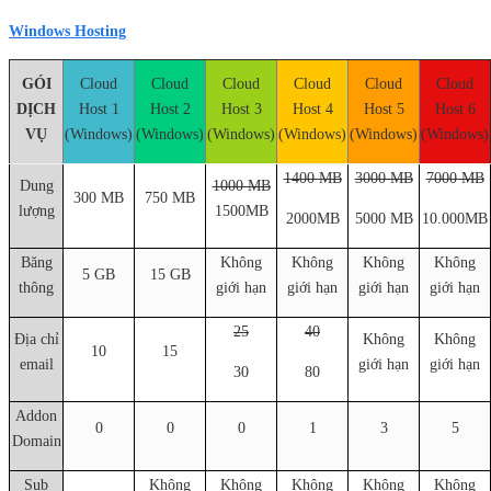
Windows Hosting
GÓI
Cloud
Cloud
Cloud
Cloud
Cloud
Cloud
DỊCH
Host 1
Host 2
Host 3
Host 4
Host 5
Host 6
VỤ
(Windows)
(Windows)
(Windows)
(Windows)
(Windows)
(Windows)
1400 MB
3000 MB
7000 MB
Dung
1000 MB
300 MB
750 MB
lượng
1500MB
2000MB
5000 MB
10.000MB
Băng
Không
Không
Không
Không
5 GB
15 GB
thông
giới hạn
giới hạn
giới hạn
giới hạn
25
40
Địa chỉ
Không
Không
10
15
email
giới hạn
giới hạn
30
80
Addon
0
0
0
1
3
5
Domain
Sub
Không
Không
Không
Không
Không