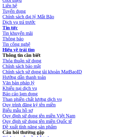
Giới thiệu
Liên hệ
Tuyển dụng
Chính sách đại lý Mắt Bão
Dịch vụ trả trước
Tin tức
Tin khuyến mãi
Thông báo
Tin công nghệ
Hiểu về trái tim
Thông tin cần biết
Thỏa thuận sử dụng
Chính sách bảo mật
Chính sách sử dụng tài khoản MatBaoID
Hướng dẫn thanh toán
Văn bản pháp lý
Khiếu nại dịch vụ
Báo cáo lạm dụng
Than phiền chất lượng dịch vụ
Quy trình đăng ký tên miền
Biểu mẫu hồ sơ
Quy định sử dụng tên miền Việt Nam
Quy định sử dụng tên miền Quốc tế
Đề xuất tính năng sản phẩm
Câu hỏi thường gặp