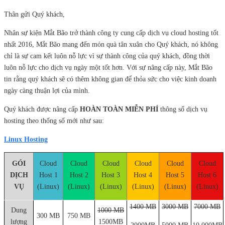
Thân gửi Quý khách,
Nhân sự kiện Mắt Bão trở thành công ty cung cấp dịch vụ cloud hosting tốt
nhất 2016, Mắt Bão mang đến món quà tân xuân cho Quý khách, nó không
chỉ là sự cam kết luôn nỗ lực vì sự thành công của quý khách, đồng thời
luôn nỗ lực cho dịch vụ ngày một tốt hơn. Với sự nâng cấp này, Mắt Bão
tin rằng quý khách sẽ có thêm không gian để thỏa sức cho việc kinh doanh
ngày càng thuận lợi của mình.
Quý khách được nâng cấp
HOÀN TOÀN MIỄN PHÍ
thông số dịch vụ
hosting theo thống số mới như sau:
Linux Hosting
GÓI
Cloud
Cloud
Cloud
Cloud
Cloud
Cloud
DỊCH
Host 1
Host 2
Host 3
Host 4
Host 5
Host 6
VỤ
(Linux)
(Linux)
(Linux)
(Linux)
(Linux)
(Linux)
1400 MB
3000 MB
7000 MB
Dung
1000 MB
300 MB
750 MB
lượng
1500MB