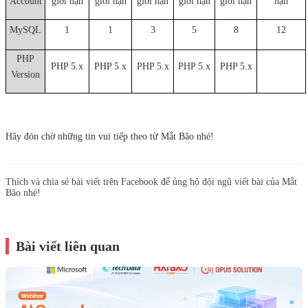
Account
giới hạn
giới hạn
giới hạn
giới hạn
giới hạn
hạn
MySQL
1
1
3
5
8
12
PHP
PHP 5.x
PHP 5.x
PHP 5.x
PHP 5.x
PHP 5.x
Version
Hãy đón chờ những tin vui tiếp theo từ Mắt Bão nhé!
Thích và chia sẻ bài viết trên Facebook để ủng hộ đội ngũ viết bài của Mắt
Bão nhé!
Bài viết liên quan