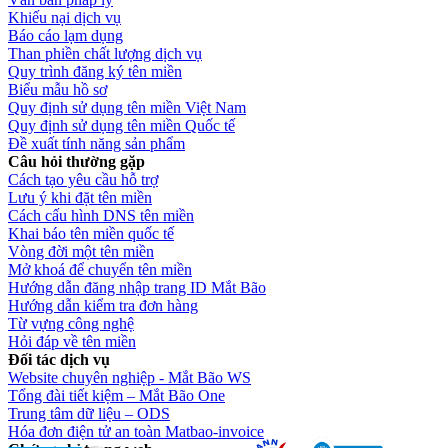
Khiếu nại dịch vụ
Báo cáo lạm dụng
Than phiền chất lượng dịch vụ
Quy trình đăng ký tên miền
Biểu mẫu hồ sơ
Quy định sử dụng tên miền Việt Nam
Quy định sử dụng tên miền Quốc tế
Đề xuất tính năng sản phẩm
Câu hỏi thường gặp
Cách tạo yêu cầu hỗ trợ
Lưu ý khi đặt tên miền
Cách cấu hình DNS tên miền
Khai báo tên miền quốc tế
Vòng đời một tên miền
Mở khoá để chuyển tên miền
Hướng dẫn đăng nhập trang ID Mắt Bão
Hướng dẫn kiểm tra đơn hàng
Từ vựng công nghệ
Hỏi đáp về tên miền
Đối tác dịch vụ
Website chuyên nghiệp - Mắt Bão WS
Tổng đài tiết kiệm – Mắt Bão One
Trung tâm dữ liệu – ODS
Hóa đơn điện tử an toàn Matbao-invoice