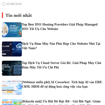
05/08/2026
Tin mới nhất
Top Best DNS Hosting Providers Giải Pháp Managed
DNS Tối Ưu Cho Website
Dịch Vụ Đám Mây Nào Phù Hợp Cho Website Nhỏ Tại
Việt Nam?
Top Dịch Vụ Cloud Server Giá Rẻ: Giải Pháp Máy Chủ
Đám Mây Tối Ưu Chi Phí
[Webinar miễn phí] AI Coworker: Tích hợp AI vào ERP,
CRM, HRM để tự động hoá công việc của bạn
[Khuyến mãi] Ưu Đãi Hè Rực Rỡ - Giá Bất Ngờ: Giảm