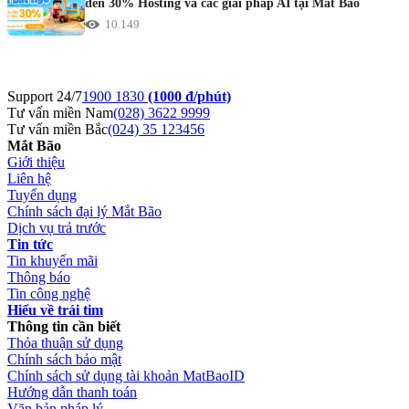
đến 30% Hosting và các giải pháp AI tại Mắt Bão
10.149
Support 24/7
1900 1830
(1000 đ/phút)
Tư vấn miền Nam
(028) 3622 9999
Tư vấn miền Bắc
(024) 35 123456
Mắt Bão
Giới thiệu
Liên hệ
Tuyển dụng
Chính sách đại lý Mắt Bão
Dịch vụ trả trước
Tin tức
Tin khuyến mãi
Thông báo
Tin công nghệ
Hiểu về trái tim
Thông tin cần biết
Thỏa thuận sử dụng
Chính sách bảo mật
Chính sách sử dụng tài khoản MatBaoID
Hướng dẫn thanh toán
Văn bản pháp lý