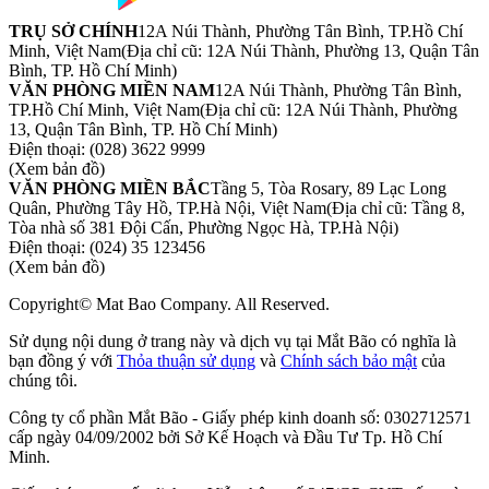
TRỤ SỞ CHÍNH
12A Núi Thành, Phường Tân Bình, TP.Hồ Chí
Minh, Việt Nam
(Địa chỉ cũ: 12A Núi Thành, Phường 13, Quận Tân
Bình, TP. Hồ Chí Minh)
VĂN PHÒNG MIỀN NAM
12A Núi Thành, Phường Tân Bình,
TP.Hồ Chí Minh, Việt Nam
(Địa chỉ cũ: 12A Núi Thành, Phường
13, Quận Tân Bình, TP. Hồ Chí Minh)
Điện thoại:
(028) 3622 9999
(Xem bản đồ)
VĂN PHÒNG MIỀN BẮC
Tầng 5, Tòa Rosary, 89 Lạc Long
Quân, Phường Tây Hồ, TP.Hà Nội, Việt Nam
(Địa chỉ cũ: Tầng 8,
Tòa nhà số 381 Đội Cấn, Phường Ngọc Hà, TP.Hà Nội)
Điện thoại:
(024) 35 123456
(Xem bản đồ)
Copyright© Mat Bao Company. All Reserved.
Sử dụng nội dung ở trang này và dịch vụ tại Mắt Bão có nghĩa là
bạn đồng ý với
Thỏa thuận sử dụng
và
Chính sách bảo mật
của
chúng tôi.
Công ty cổ phần Mắt Bão - Giấy phép kinh doanh số: 0302712571
cấp ngày 04/09/2002 bởi Sở Kế Hoạch và Đầu Tư Tp. Hồ Chí
Minh.