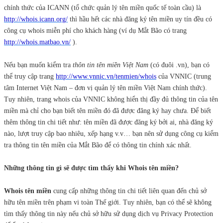
chính thức của ICANN (tổ chức quản lý tên miền quốc tế toàn cầu) là
http://whois.icann.org/
thì hầu hết các nhà đăng ký tên miền uy tín đều có
công cụ whois miễn phí cho khách hàng (ví dụ Mắt Bão có trang
http://whois.matbao.vn/
).
Nếu bạn muốn kiểm tra
thôn tin tên miền Việt Nam
(có đuôi .vn), bạn có
thể truy cập trang
http://www.vnnic.vn/tenmien/whois
của VNNIC (trung
tâm Internet Việt Nam – đơn vị quản lý tên miền Việt Nam chính thức).
Tuy nhiên, trang whois của VNNIC không hiển thị đầy đủ thông tin của tên
miền mà chỉ cho bạn biết tên miền đó đã được đăng ký hay chưa. Để biết
thêm thông tin chi tiết như: tên miền đã được đăng ký bởi ai, nhà đăng ký
nào, lượt truy cập bao nhiêu, xếp hạng v.v… bạn nên sử dụng công cụ kiểm
tra thông tin tên miền của Mắt Bão để có thông tin chính xác nhất.
Những thông tin gì sẽ được tìm thấy khi Whois tên miền?
Whois tên miền
cung cấp những thông tin chi tiết liên quan đến chủ sở
hữu tên miền trên phạm vi toàn Thế giới. Tuy nhiên, bạn có thể sẽ không
tìm thấy thông tin này nếu chủ sở hữu sử dụng dịch vụ Privacy Protection