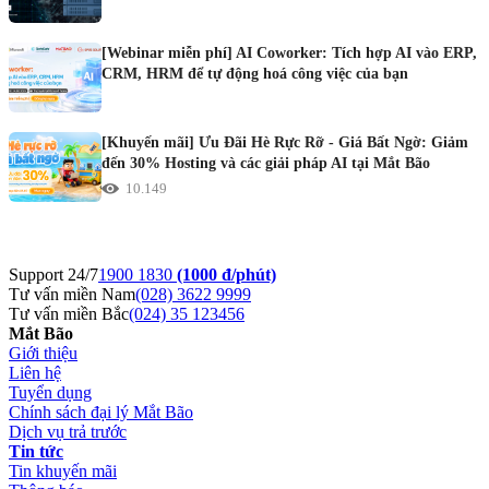
[Webinar miễn phí] AI Coworker: Tích hợp AI vào ERP,
CRM, HRM để tự động hoá công việc của bạn
[Khuyến mãi] Ưu Đãi Hè Rực Rỡ - Giá Bất Ngờ: Giảm
đến 30% Hosting và các giải pháp AI tại Mắt Bão
10.149
Support 24/7
1900 1830
(1000 đ/phút)
Tư vấn miền Nam
(028) 3622 9999
Tư vấn miền Bắc
(024) 35 123456
Mắt Bão
Giới thiệu
Liên hệ
Tuyển dụng
Chính sách đại lý Mắt Bão
Dịch vụ trả trước
Tin tức
Tin khuyến mãi