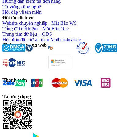
Hướng dẫn kiểm tra đơn hàng
Từ vựng công nghệ
Hỏi đáp về tên miền
Đối tác dịch vụ
Website chuyên nghiệp - Mắt Bão WS
Tổng đài tiết kiệm – Mắt Bão One
Trung tâm dữ liệu – ODS
Hóa đơn điện tử an toàn Matbao-invoice
Chứng chỉ trang web
Thanh toán
Tải ứng dụng