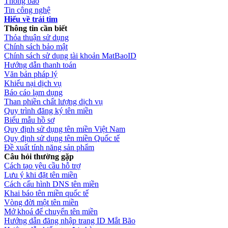
Thông báo
Tin công nghệ
Hiểu về trái tim
Thông tin cần biết
Thỏa thuận sử dụng
Chính sách bảo mật
Chính sách sử dụng tài khoản MatBaoID
Hướng dẫn thanh toán
Văn bản pháp lý
Khiếu nại dịch vụ
Báo cáo lạm dụng
Than phiền chất lượng dịch vụ
Quy trình đăng ký tên miền
Biểu mẫu hồ sơ
Quy định sử dụng tên miền Việt Nam
Quy định sử dụng tên miền Quốc tế
Đề xuất tính năng sản phẩm
Câu hỏi thường gặp
Cách tạo yêu cầu hỗ trợ
Lưu ý khi đặt tên miền
Cách cấu hình DNS tên miền
Khai báo tên miền quốc tế
Vòng đời một tên miền
Mở khoá để chuyển tên miền
Hướng dẫn đăng nhập trang ID Mắt Bão