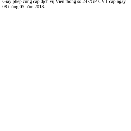
Giấy phép cung cấp dịch vụ Viễn thông số 247/GP-CVT cấp ngày
08 tháng 05 năm 2018.