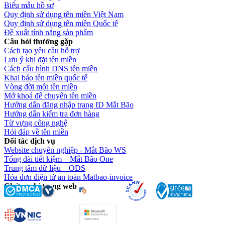
Biểu mẫu hồ sơ
Quy định sử dụng tên miền Việt Nam
Quy định sử dụng tên miền Quốc tế
Đề xuất tính năng sản phẩm
Câu hỏi thường gặp
Cách tạo yêu cầu hỗ trợ
Lưu ý khi đặt tên miền
Cách cấu hình DNS tên miền
Khai báo tên miền quốc tế
Vòng đời một tên miền
Mở khoá để chuyển tên miền
Hướng dẫn đăng nhập trang ID Mắt Bão
Hướng dẫn kiểm tra đơn hàng
Từ vựng công nghệ
Hỏi đáp về tên miền
Đối tác dịch vụ
Website chuyên nghiệp - Mắt Bão WS
Tổng đài tiết kiệm – Mắt Bão One
Trung tâm dữ liệu – ODS
Hóa đơn điện tử an toàn Matbao-invoice
Chứng chỉ trang web