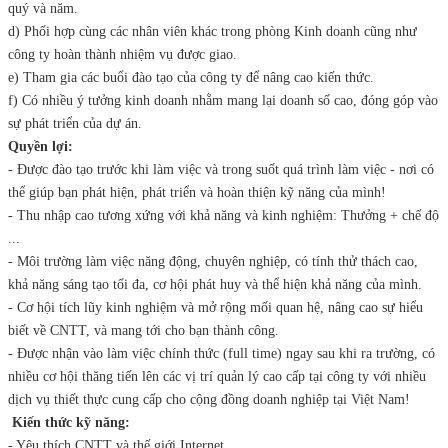
quý và năm.
d) Phối hợp cùng các nhân viên khác trong phòng Kinh doanh cũng như
công ty hoàn thành nhiệm vụ được giao.
e) Tham gia các buổi đào tạo của công ty để nâng cao kiến thức.
f) Có nhiều ý tưởng kinh doanh nhằm mang lại doanh số cao, đóng góp vào
sự phát triển của dự án.
Quyền lợi:
- Được đào tạo trước khi làm việc và trong suốt quá trình làm việc - nơi có
thể giúp bạn phát hiện, phát triển và hoàn thiện kỹ năng của mình!
- Thu nhập cao tương xứng với khả năng và kinh nghiệm: Thưởng + chế độ
...
- Môi trường làm việc năng động, chuyên nghiệp, có tính thử thách cao,
khả năng sáng tạo tối đa, cơ hội phát huy và thể hiện khả năng của mình.
- Cơ hội tích lũy kinh nghiệm và mở rộng mối quan hệ, nâng cao sự hiểu
biết về CNTT, và mang tới cho bạn thành công.
- Được nhận vào làm việc chính thức (full time) ngay sau khi ra trường, có
nhiều cơ hội thăng tiến lên các vị trí quản lý cao cấp tại công ty với nhiều
dịch vụ thiết thực cung cấp cho cộng đồng doanh nghiệp tại Việt Nam!
Kiến thức kỹ năng:
- Yêu thích CNTT và thế giới Internet.