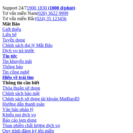
Support 24/7
1900 1830
(1000 đ/phút)
Tư vấn miền Nam
(028) 3622 9999
Tư vấn miền Bắc
(024) 35 123456
Mắt Bão
Giới thiệu
Liên hệ
Tuyển dụng
Chính sách đại lý Mắt Bão
Dịch vụ trả trước
Tin tức
Tin khuyến mãi
Thông báo
Tin công nghệ
Hiểu về trái tim
Thông tin cần biết
Thỏa thuận sử dụng
Chính sách bảo mật
Chính sách sử dụng tài khoản MatBaoID
Hướng dẫn thanh toán
Văn bản pháp lý
Khiếu nại dịch vụ
Báo cáo lạm dụng
Than phiền chất lượng dịch vụ
Quy trình đăng ký tên miền