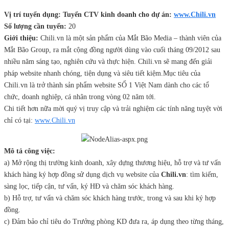
Vị trí tuyển dụng:
Tuyển CTV kinh doanh cho dự án:
www.Chili.vn
Số lượng cần tuyển:
20
Giới thiệu:
Chili.vn là một sản phẩm của Mắt Bão Media – thành viên của
Mắt Bão Group, ra mắt cộng đồng người dùng vào cuối tháng 09/2012 sau
nhiều năm sáng tạo, nghiên cứu và thực hiện. Chili.vn sẽ mang đến giải
pháp website nhanh chóng, tiện dụng và siêu tiết kiệm.Mục tiêu của
Chili.vn là trở thành sản phẩm website SỐ 1 Việt Nam dành cho các tổ
chức, doanh nghiệp, cá nhân trong vòng 02 năm tới.
Chi tiết hơn nữa mời quý vị truy cập và trải nghiệm các tính năng tuyệt vời
chỉ có tại:
www.Chili.vn
Mô tả công việc:
a) Mở rộng thị trường kinh doanh, xây dựng thương hiệu, hỗ trợ và tư vấn
khách hàng ký hợp đồng sử dụng dịch vụ website của
Chili.vn
: tìm kiếm,
sàng lọc, tiếp cận, tư vấn, ký HĐ và chăm sóc khách hàng.
b) Hỗ trợ, tư vấn và chăm sóc khách hàng trước, trong và sau khi ký hợp
đồng.
c) Đảm bảo chỉ tiêu do Trưởng phòng KD đưa ra, áp dụng theo từng tháng,