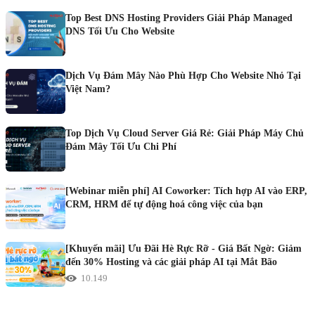
Top Best DNS Hosting Providers Giải Pháp Managed
DNS Tối Ưu Cho Website
Dịch Vụ Đám Mây Nào Phù Hợp Cho Website Nhỏ Tại
Việt Nam?
Top Dịch Vụ Cloud Server Giá Rẻ: Giải Pháp Máy Chủ
Đám Mây Tối Ưu Chi Phí
[Webinar miễn phí] AI Coworker: Tích hợp AI vào ERP,
CRM, HRM để tự động hoá công việc của bạn
[Khuyến mãi] Ưu Đãi Hè Rực Rỡ - Giá Bất Ngờ: Giảm
đến 30% Hosting và các giải pháp AI tại Mắt Bão
10.149