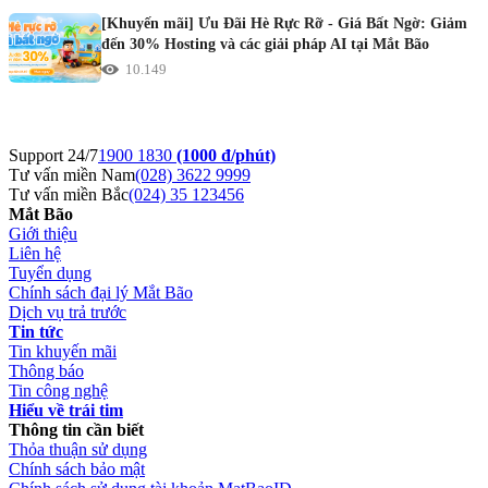
[Khuyến mãi] Ưu Đãi Hè Rực Rỡ - Giá Bất Ngờ: Giảm
đến 30% Hosting và các giải pháp AI tại Mắt Bão
10.149
Support 24/7
1900 1830
(1000 đ/phút)
Tư vấn miền Nam
(028) 3622 9999
Tư vấn miền Bắc
(024) 35 123456
Mắt Bão
Giới thiệu
Liên hệ
Tuyển dụng
Chính sách đại lý Mắt Bão
Dịch vụ trả trước
Tin tức
Tin khuyến mãi
Thông báo
Tin công nghệ
Hiểu về trái tim
Thông tin cần biết
Thỏa thuận sử dụng
Chính sách bảo mật