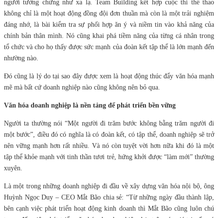
người tưởng chừng như xa lạ. Team Building kết hợp cuộc thi thể thao
không chỉ là một hoạt động đồng đội đơn thuần mà còn là một trải nghiệm
đáng nhớ, là bài kiểm tra sự phối hợp ăn ý và niềm tin vào khả năng của
chính bản thân mình. Nó cũng khai phá tiềm năng của từng cá nhân trong
tổ chức và cho họ thấy được sức mạnh của đoàn kết tập thể là lớn mạnh đến
nhường nào.
Đó cũng là lý do tại sao đây được xem là hoạt động thúc đẩy văn hóa mạnh
mẽ mà bất cứ doanh nghiệp nào cũng không nên bỏ qua.
Văn hóa doanh nghiệp là nền tảng để phát triển bền vững
Người ta thường nói “Một người đi trăm bước không bằng trăm người đi
một bước”, điều đó có nghĩa là có đoàn kết, có tập thể, doanh nghiệp sẽ trở
nên vững mạnh hơn rất nhiều. Và nó còn tuyệt vời hơn nữa khi đó là một
tập thể khỏe mạnh với tinh thần tươi trẻ, hứng khởi được “làm mới” thường
xuyên.
Là một trong những doanh nghiệp đi đầu về xây dựng văn hóa nội bộ, ông
Huỳnh Ngọc Duy – CEO Mắt Bão chia sẻ: “Từ những ngày đầu thành lập,
bên cạnh việc phát triển hoạt động kinh doanh thì Mắt Bão cũng luôn chú