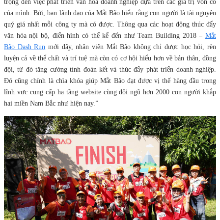
trọng đến việc phát triển văn hóa doanh nghiệp dựa trên các giá trị vốn có
của mình. Bởi, ban lãnh đạo của Mắt Bão hiểu rằng con người là tài nguyên
quý giá nhất mỗi công ty mà có được. Thông qua các hoạt động thúc đẩy
văn hóa nội bộ, điển hình có thể kể đến như Team Building 2018 –
Mắt
Bão Dash Run
mới đây, nhân viên Mắt Bão không chỉ được học hỏi, rèn
luyện cả về thể chất và trí tuệ mà còn có cơ hội hiểu hơn về bản thân, đồng
đội, từ đó tăng cường tình đoàn kết và thúc đẩy phát triển doanh nghiệp.
Đó cũng chính là chìa khóa giúp Mắt Bão đạt được vị thế hàng đầu trong
lĩnh vực cung cấp hạ tầng website cùng đội ngũ hơn 2000 con người khắp
hai miền Nam Bắc như hiện nay.”