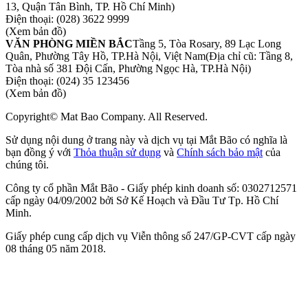
13, Quận Tân Bình, TP. Hồ Chí Minh)
Điện thoại:
(028) 3622 9999
(Xem bản đồ)
VĂN PHÒNG MIỀN BẮC
Tầng 5, Tòa Rosary, 89 Lạc Long
Quân, Phường Tây Hồ, TP.Hà Nội, Việt Nam
(Địa chỉ cũ: Tầng 8,
Tòa nhà số 381 Đội Cấn, Phường Ngọc Hà, TP.Hà Nội)
Điện thoại:
(024) 35 123456
(Xem bản đồ)
Copyright© Mat Bao Company. All Reserved.
Sử dụng nội dung ở trang này và dịch vụ tại Mắt Bão có nghĩa là
bạn đồng ý với
Thỏa thuận sử dụng
và
Chính sách bảo mật
của
chúng tôi.
Công ty cổ phần Mắt Bão - Giấy phép kinh doanh số: 0302712571
cấp ngày 04/09/2002 bởi Sở Kế Hoạch và Đầu Tư Tp. Hồ Chí
Minh.
Giấy phép cung cấp dịch vụ Viễn thông số 247/GP-CVT cấp ngày
08 tháng 05 năm 2018.