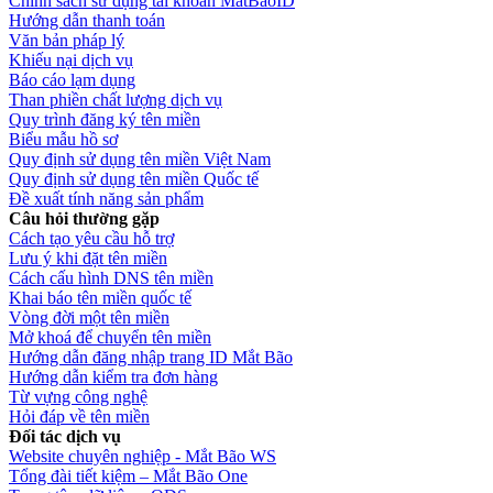
Chính sách sử dụng tài khoản MatBaoID
Hướng dẫn thanh toán
Văn bản pháp lý
Khiếu nại dịch vụ
Báo cáo lạm dụng
Than phiền chất lượng dịch vụ
Quy trình đăng ký tên miền
Biểu mẫu hồ sơ
Quy định sử dụng tên miền Việt Nam
Quy định sử dụng tên miền Quốc tế
Đề xuất tính năng sản phẩm
Câu hỏi thường gặp
Cách tạo yêu cầu hỗ trợ
Lưu ý khi đặt tên miền
Cách cấu hình DNS tên miền
Khai báo tên miền quốc tế
Vòng đời một tên miền
Mở khoá để chuyển tên miền
Hướng dẫn đăng nhập trang ID Mắt Bão
Hướng dẫn kiểm tra đơn hàng
Từ vựng công nghệ
Hỏi đáp về tên miền
Đối tác dịch vụ
Website chuyên nghiệp - Mắt Bão WS
Tổng đài tiết kiệm – Mắt Bão One