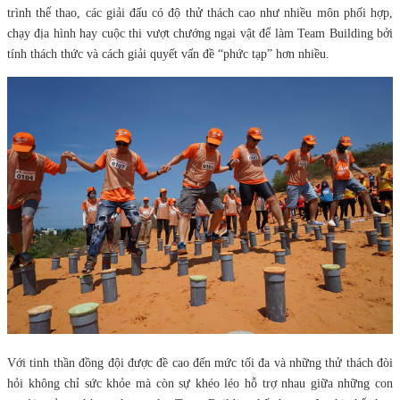
trình thể thao, các giải đấu có độ thử thách cao như nhiều môn phối hợp,
chạy địa hình hay cuộc thi vượt chướng ngại vật để làm Team Building bởi
tính thách thức và cách giải quyết vấn đề “phức tạp” hơn nhiều.
Với tinh thần đồng đội được đề cao đến mức tối đa và những thử thách đòi
hỏi không chỉ sức khỏe mà còn sự khéo léo hỗ trợ nhau giữa những con