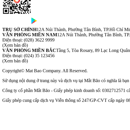
TRỤ SỞ CHÍNH
12A Núi Thành, Phường Tân Bình, TP.Hồ Chí Mi
VĂN PHÒNG MIỀN NAM
12A Núi Thành, Phường Tân Bình, TP
Điện thoại:
(028) 3622 9999
(Xem bản đồ)
VĂN PHÒNG MIỀN BẮC
Tầng 5, Tòa Rosary, 89 Lạc Long Quâ
Điện thoại:
(024) 35 123456
(Xem bản đồ)
Copyright© Mat Bao Company. All Reserved.
Sử dụng nội dung ở trang này và dịch vụ tại Mắt Bão có nghĩa là bạ
Công ty cổ phần Mắt Bão - Giấy phép kinh doanh số: 0302712571 
Giấy phép cung cấp dịch vụ Viễn thông số 247/GP-CVT cấp ngày 08