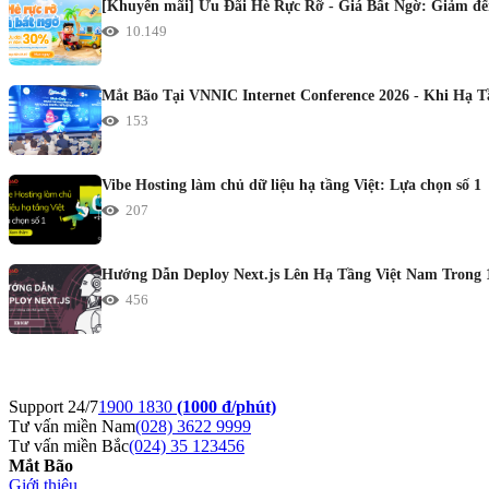
[Khuyến mãi] Ưu Đãi Hè Rực Rỡ - Giá Bất Ngờ: Giảm đến
10.149
Mắt Bão Tại VNNIC Internet Conference 2026 - Khi Hạ 
153
Vibe Hosting làm chủ dữ liệu hạ tầng Việt: Lựa chọn số 1
207
Hướng Dẫn Deploy Next.js Lên Hạ Tầng Việt Nam Trong 
456
Support 24/7
1900 1830
(1000 đ/phút)
Tư vấn miền Nam
(028) 3622 9999
Tư vấn miền Bắc
(024) 35 123456
Mắt Bão
Giới thiệu