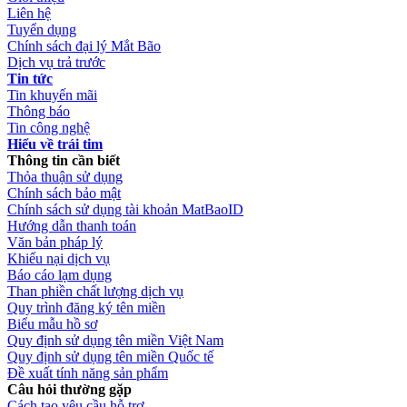
Liên hệ
Tuyển dụng
Chính sách đại lý Mắt Bão
Dịch vụ trả trước
Tin tức
Tin khuyến mãi
Thông báo
Tin công nghệ
Hiểu về trái tim
Thông tin cần biết
Thỏa thuận sử dụng
Chính sách bảo mật
Chính sách sử dụng tài khoản MatBaoID
Hướng dẫn thanh toán
Văn bản pháp lý
Khiếu nại dịch vụ
Báo cáo lạm dụng
Than phiền chất lượng dịch vụ
Quy trình đăng ký tên miền
Biểu mẫu hồ sơ
Quy định sử dụng tên miền Việt Nam
Quy định sử dụng tên miền Quốc tế
Đề xuất tính năng sản phẩm
Câu hỏi thường gặp
Cách tạo yêu cầu hỗ trợ