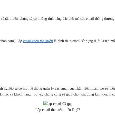
à tất nhiên, chúng sẽ có những tính năng đặc biệt mà các email thông thường
yahoo.com”,
lập
email theo tên miền
là hình thức email sử dụng đuôi là tên m
h nghiệp sẽ có một hệ thống quản lý các email của nhân viên nhằm tạo sự thốn
đối tác và khách hàng, do vậy chúng cũng sẽ giúp cho hoạt động kinh doanh củ
Lập email theo tên miền là gì?