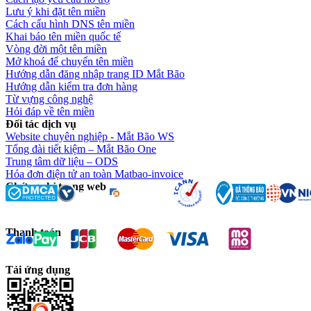
Lưu ý khi đặt tên miền
Cách cấu hình DNS tên miền
Khai báo tên miền quốc tế
Vòng đời một tên miền
Mở khoá để chuyển tên miền
Hướng dẫn đăng nhập trang ID Mắt Bão
Hướng dẫn kiểm tra đơn hàng
Từ vựng công nghệ
Hỏi đáp về tên miền
Đối tác dịch vụ
Website chuyên nghiệp - Mắt Bão WS
Tổng đài tiết kiệm – Mắt Bão One
Trung tâm dữ liệu – ODS
Hóa đơn điện tử an toàn Matbao-invoice
Chứng chỉ trang web
Thanh toán
Tải ứng dụng