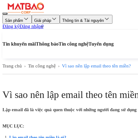
Sản phẩm
Giải pháp
Thông tin & Tài nguyên
Đăng ký
Đăng nhập
0
Tin khuyến mãi
Thông báo
Tin công nghệ
Tuyển dụng
Trang chủ
Tin công nghệ
Vì sao nên lập email theo tên miền?
›
›
Vì sao nên lập email theo tên miề
Lập email đã là việc quá quen thuộc với những người đang sử dụng i
MỤC LỤC:
Lập email theo tên miền là gì?