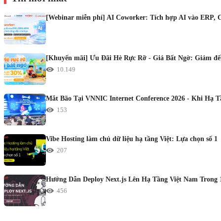
[Webinar miễn phí] AI Coworker: Tích hợp AI vào ERP, 
[Khuyến mãi] Ưu Đãi Hè Rực Rỡ - Giá Bất Ngờ: Giảm đến
10.149
Mắt Bão Tại VNNIC Internet Conference 2026 - Khi Hạ 
153
Vibe Hosting làm chủ dữ liệu hạ tầng Việt: Lựa chọn số 1
207
Hướng Dẫn Deploy Next.js Lên Hạ Tầng Việt Nam Trong 
456