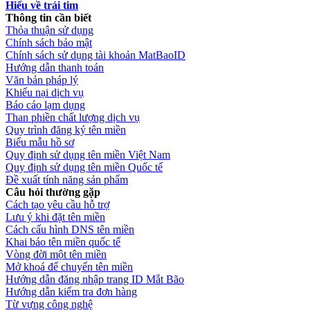
Hiểu về trái tim
Thông tin cần biết
Thỏa thuận sử dụng
Chính sách bảo mật
Chính sách sử dụng tài khoản MatBaoID
Hướng dẫn thanh toán
Văn bản pháp lý
Khiếu nại dịch vụ
Báo cáo lạm dụng
Than phiền chất lượng dịch vụ
Quy trình đăng ký tên miền
Biểu mẫu hồ sơ
Quy định sử dụng tên miền Việt Nam
Quy định sử dụng tên miền Quốc tế
Đề xuất tính năng sản phẩm
Câu hỏi thường gặp
Cách tạo yêu cầu hỗ trợ
Lưu ý khi đặt tên miền
Cách cấu hình DNS tên miền
Khai báo tên miền quốc tế
Vòng đời một tên miền
Mở khoá để chuyển tên miền
Hướng dẫn đăng nhập trang ID Mắt Bão
Hướng dẫn kiểm tra đơn hàng
Từ vựng công nghệ