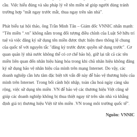
cầu. Việc hiểu đúng và sâu pháp lý về tên miền sẽ giúp người dùng tránh
trường hợp “mất ngay trước mắt, thua ngay trên sân nhà”.
Phát biểu tại hội thảo, ông Trần Minh Tân – Giám đốc VNNIC nhấn mạnh:
“Tên miền “.vn” không nằm trong đối tượng điều chỉnh của Luật Sở hữu trí
tuệ và việc đăng ký sử dụng tên miền được thực hiện theo thông lệ chung
của quốc tế với nguyên tắc "đăng ký trước được quyền sử dụng trước". Cơ
quan quản lý nhà nước không thể có cơ chế bảo hộ, giữ lại tất cả các tên
miền liên quan đến nhãn hiệu hàng hóa trong khi chủ nhãn hiệu không đăng
ký sử dụng bảo vệ nhãn hiệu của mình trên mạng Internet. Do vậy, các
doanh nghiệp cần lưu tâm đặc biệt tới vấn đề này để bảo vệ thương hiệu của
mình trên Internet. Trong bối cảnh hội nhập, toàn cầu hoá ngày càng sâu
rộng, việc sử dụng tên miền .VN để bảo vệ các thương hiệu Việt cũng sẽ
giúp các doanh nghiệp không bị thua thiệt ngay từ trên sân nhà và khẳng
định giá trị thương hiệu Việt từ tên miền .VN trong môi trường quốc tế”.
Nguồn: VNNIC