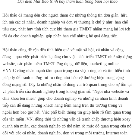
Đại diện Mắt Bão trình bày tham luận trong buổi hội thảo
Hội thảo đã mang đến cho người tham dự những thông tin đơn giản, hữu
ích mà các cá nhân, doanh nghiệp và đơn vị thường ít chú ý như: hạn chế
tiêu cực, phát huy tính tích cực khi tham gia TMĐT nhằm mang lại lợi ích
tối đa cho doanh nghiệp, góp phần hạn chế những hệ quả đáng tiếc.
Hội thảo cũng đề cập đến tính hiệu quả về mặt xã hội, cá nhân và cộng
đồng... qua việc phát triển hạ tầng cho việc phát triển TMĐT như xây dựng
website, các phần mềm TMĐT ứng dụng, dữ liệu, marketing online.
VNNIC cũng nhấn mạnh tầm quan trọng của việc củng cố và tìm hiểu tính
pháp lý để tránh những rủi ro cũng như bảo vệ thương hiệu trong cộng
đồng mạng số. Đây là những nhân tố đóng vai trò quan trọng cho sự tồn tại
và phát triển của doanh nghiệp trong không gian số. “Ngôi nhà website và
chìa khóa tên miền” giúp cho doanh nghiệp và những cá nhân kinh doanh
tiếp cận dễ dàng những khách hàng tiềm năng trên thị trường trong và
ngoài hơn bao giờ hết. Việc phổ biến thông tin giúp hiểu rõ tầm quan trọng
của tên miền .VN, đồng thời từ những vấn đề tranh chấp thương hiệu xoay
quanh tên miền, các doanh nghiệp có thể nắm rõ mức độ quan trọng của nó
đối với các cá nhân, doanh nghiệp, đơn vị trong môi trường Internet toàn