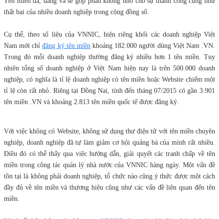
Tên miền đã, đang và sẽ góp phần không nhỏ cho sự thành công cũng như
thất bại của nhiều doanh nghiệp trong cộng đồng số.
Cụ thể, theo số liệu của VNNIC, hiện riêng khối các doanh nghiệp Việt
Nam mới chỉ
đăng ký tên miền
khoảng 182.000 người dùng Việt Nam .VN.
Trong đó mỗi doanh nghiệp thường đăng ký nhiều hơn 1 tên miền. Tuy
nhiên tổng số doanh nghiệp ở Việt Nam hiện nay là trên 500.000 doanh
nghiệp, có nghĩa là tỉ lệ doanh nghiệp có tên miền hoặc Website chiếm một
tỉ lệ còn rất nhỏ. Riêng tại Đồng Nai, tính đến tháng 07/2015 có gần 3.901
tên miền .VN và khoảng 2.813 tên miền quốc tế được đăng ký.
Với việc không có Website, không sử dụng thư điện tử với tên miền chuyên
nghiệp, doanh nghiệp đã tự làm giảm cơ hội quảng bá của mình rất nhiều.
Điều đó có thể thấy qua việc hướng dẫn, giải quyết các tranh chấp về tên
miền trong công tác quản lý nhà nước của VNNIC hàng ngày. Một vấn đề
tồn tại là không phải doanh nghiệp, tổ chức nào cũng ý thức được một cách
đầy đủ về tên miền và thương hiệu cũng như các vấn đề liên quan đến tên
miền.