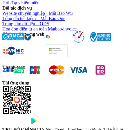
Hỏi đáp về tên miền
Đối tác dịch vụ
Website chuyên nghiệp - Mắt Bão WS
Tổng đài tiết kiệm – Mắt Bão One
Trung tâm dữ liệu – ODS
Hóa đơn điện tử an toàn Matbao-invoice
Chứng chỉ trang web
Thanh toán
Tải ứng dụng
TRỤ SỞ CHÍNH
12A Núi Thành, Phường Tân Bình, TP.Hồ Chí