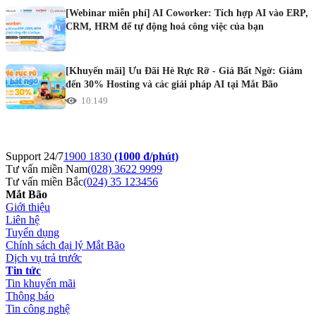
[Webinar miễn phí] AI Coworker: Tích hợp AI vào ERP,
CRM, HRM để tự động hoá công việc của bạn
[Khuyến mãi] Ưu Đãi Hè Rực Rỡ - Giá Bất Ngờ: Giảm
đến 30% Hosting và các giải pháp AI tại Mắt Bão
10.149
Support 24/7
1900 1830
(1000 đ/phút)
Tư vấn miền Nam
(028) 3622 9999
Tư vấn miền Bắc
(024) 35 123456
Mắt Bão
Giới thiệu
Liên hệ
Tuyển dụng
Chính sách đại lý Mắt Bão
Dịch vụ trả trước
Tin tức
Tin khuyến mãi
Thông báo
Tin công nghệ