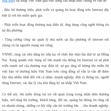
Mắt Bão
) tại khắp Việt Nam qua việc nâng cao nhận thức chung về vấn đề:
- Bảo hộ thương hiệu, phát triển và quảng bá hoạt động trên Internet đặc
biệt là với tên miền quốc gia.
- Phát triển hoạt động thương mại điện tử, ứng dụng công nghệ thông tin
tại địa phương.
- Tăng cường công tác quản lý nhà nước tại địa phương về internet nói
chung và tài nguyên mạng nói riêng.
VNNIC cùng các nhà đăng ký tiếp tục tổ chức hội thảo lần thứ tư tại Đồng
Nai. Xung quanh việc bùng nổ lớn mạnh của thông tin Internet và sự phát
triển mạnh mẽ của thương mại điện tử, sự gia tăng số lượng tên miền thì
việc bảo vệ thương hiệu Việt Nam trên cộng đồng số vẫn là vấn đề được
lưu tâm nhiều nhất đối với cá nhân, doanh nghiệp, đơn vị thông tin, người
dùng Internet, các đại lý của nhà đăng ký tại khắp Việt Nam.
Có thể nói, tên miền đóng vai trò rất quan trọng trong nhận diện thương
hiệu, mở rộng thị trường, khách hàng, đối tác, quảng bá thông tin rộng rãi
và nhanh chóng, những cơ hội tiếp cận thị trường lớn… cho doanh nghiệp.