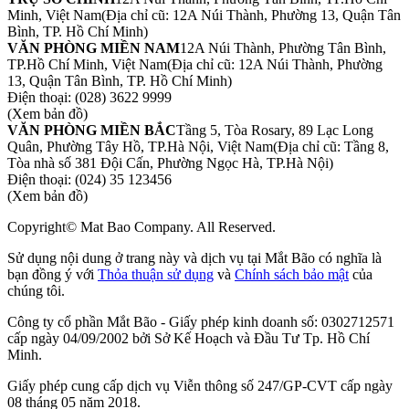
Minh, Việt Nam
(Địa chỉ cũ: 12A Núi Thành, Phường 13, Quận Tân
Bình, TP. Hồ Chí Minh)
VĂN PHÒNG MIỀN NAM
12A Núi Thành, Phường Tân Bình,
TP.Hồ Chí Minh, Việt Nam
(Địa chỉ cũ: 12A Núi Thành, Phường
13, Quận Tân Bình, TP. Hồ Chí Minh)
Điện thoại:
(028) 3622 9999
(Xem bản đồ)
VĂN PHÒNG MIỀN BẮC
Tầng 5, Tòa Rosary, 89 Lạc Long
Quân, Phường Tây Hồ, TP.Hà Nội, Việt Nam
(Địa chỉ cũ: Tầng 8,
Tòa nhà số 381 Đội Cấn, Phường Ngọc Hà, TP.Hà Nội)
Điện thoại:
(024) 35 123456
(Xem bản đồ)
Copyright© Mat Bao Company. All Reserved.
Sử dụng nội dung ở trang này và dịch vụ tại Mắt Bão có nghĩa là
bạn đồng ý với
Thỏa thuận sử dụng
và
Chính sách bảo mật
của
chúng tôi.
Công ty cổ phần Mắt Bão - Giấy phép kinh doanh số: 0302712571
cấp ngày 04/09/2002 bởi Sở Kế Hoạch và Đầu Tư Tp. Hồ Chí
Minh.
Giấy phép cung cấp dịch vụ Viễn thông số 247/GP-CVT cấp ngày
08 tháng 05 năm 2018.