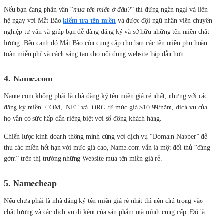
Nếu bạn đang phân vân “
mua tên miền ở đâu?
” thì đừng ngần ngại và liên
hệ ngay với Mắt Bão
kiểm tra tên miền
và được đội ngũ nhân viên chuyên
nghiệp tư vấn và giúp bạn dễ dàng đăng ký và sở hữu những tên miền chất
lượng. Bên cạnh đó Mắt Bão còn cung cấp cho bạn các tên miền phụ hoàn
toàn miễn phí và cách sáng tạo cho nội dung website hấp dẫn hơn.
4. Name.com
Name.com không phải là nhà đăng ký tên miền giá rẻ nhất, nhưng với các
đăng ký miền .COM, .NET và .ORG từ mức giá $10.99/năm, dịch vụ của
họ vẫn có sức hấp dẫn riêng biệt với số đông khách hàng.
Chiến lược kinh doanh thông minh cùng với dịch vụ “Domain Nabber” để
thu các miền hết hạn với mức giá cao, Name.com vẫn là một đối thủ “đáng
gờm” trên thị trường những Website mua tên miền giá rẻ.
5. Namecheap
Nếu chưa phải là nhà đăng ký tên miền giá rẻ nhất thì nên chú trọng vào
chất lượng và các dịch vụ đi kèm của sản phẩm mà mình cung cấp. Đó là