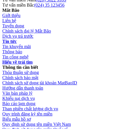
Tư vấn miền Bắc
(024) 35 123456
Mắt Bão
Giới thiệu
Liên hệ
Tuyển dụng
Chính sách đại lý Mắt Bão
Dịch vụ trả trước
Tin tức
Tin khuyến mãi
Thông báo
Tin công nghệ
Hiểu về trái tim
Thông tin cần biết
Thỏa thuận sử dụng
Chính sách bảo mật
Chính sách sử dụng tài khoản MatBaoID
Hướng dẫn thanh toán
Văn bản pháp lý
Khiếu nại dịch vụ
Báo cáo lạm dụng
Than phiền chất lượng dịch vụ
Quy trình đăng ký tên miền
Biểu mẫu hồ sơ
Quy định sử dụng tên miền Việt Nam