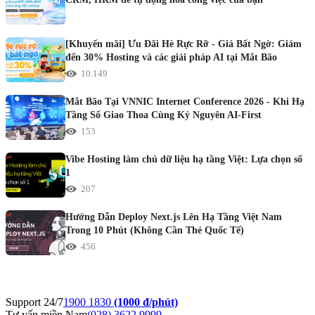
[Khuyến mãi] Ưu Đãi Hè Rực Rỡ - Giá Bất Ngờ: Giảm
đến 30% Hosting và các giải pháp AI tại Mắt Bão
10.149
Mắt Bão Tại VNNIC Internet Conference 2026 - Khi Hạ
Tầng Số Giao Thoa Cùng Kỷ Nguyên AI-First
153
Vibe Hosting làm chủ dữ liệu hạ tầng Việt: Lựa chọn số
1
207
Hướng Dẫn Deploy Next.js Lên Hạ Tầng Việt Nam
Trong 10 Phút (Không Cần Thẻ Quốc Tế)
456
Support 24/7
1900 1830
(1000 đ/phút)
Tư vấn miền Nam
(028) 3622 9999