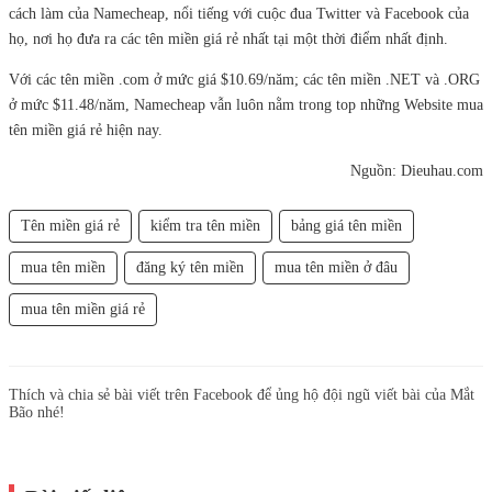
cách làm của Namecheap, nổi tiếng với cuộc đua Twitter và Facebook của
họ, nơi họ đưa ra các tên miền giá rẻ nhất tại một thời điểm nhất định.
Với các tên miền .com ở mức giá $10.69/năm; các tên miền .NET và .ORG
ở mức $11.48/năm, Namecheap vẫn luôn nằm trong top những Website mua
tên miền giá rẻ hiện nay.
Nguồn: Dieuhau.com
Tên miền giá rẻ
kiểm tra tên miền
bảng giá tên miền
mua tên miền
đăng ký tên miền
mua tên miền ở đâu
mua tên miền giá rẻ
Thích và chia sẻ bài viết trên Facebook để ủng hộ đội ngũ viết bài của Mắt
Bão nhé!