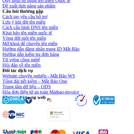
Quy định sử dụng tên miền Quốc tế
Đề xuất tính năng sản phẩm
Câu hỏi thường gặp
Cách tạo yêu cầu hỗ trợ
Lưu ý khi đặt tên miền
Cách cấu hình DNS tên miền
Khai báo tên miền quốc tế
Vòng đời một tên miền
Mở khoá để chuyển tên miền
Hướng dẫn đăng nhập trang ID Mắt Bão
Hướng dẫn kiểm tra đơn hàng
Từ vựng công nghệ
Hỏi đáp về tên miền
Đối tác dịch vụ
Website chuyên nghiệp - Mắt Bão WS
Tổng đài tiết kiệm – Mắt Bão One
Trung tâm dữ liệu – ODS
Hóa đơn điện tử an toàn Matbao-invoice
Chứng chỉ trang web
Thanh toán