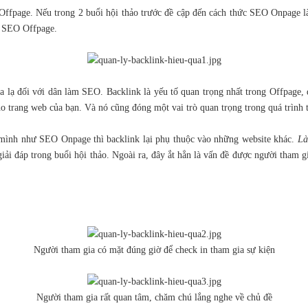
ếu trong 2 buổi hội thảo trước đề cập đến cách thức SEO Onpage là “Ca
và SEO Offpage.
 xa lạ đối với dân làm SEO. Backlink là yếu tố quan trọng nhất trong Offpage, đươ
cho trang web của bạn. Và nó cũng đóng một vai trò quan trọng trong quá trìn
a mình như SEO Onpage thì backlink lại phụ thuộc vào những website khác.
Là
ải đáp trong buổi hội thảo. Ngoài ra, đây ắt hẳn là vấn đề được người tham g
Người tham gia có mặt đúng giờ để check in tham gia sự kiện
Người tham gia rất quan tâm, chăm chú lắng nghe về chủ đề