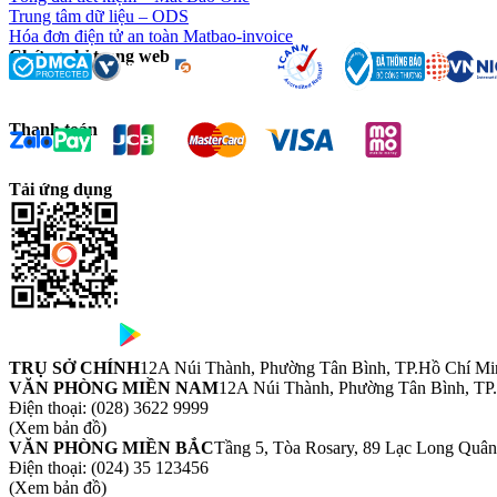
Trung tâm dữ liệu – ODS
Hóa đơn điện tử an toàn Matbao-invoice
Chứng chỉ trang web
Thanh toán
Tải ứng dụng
TRỤ SỞ CHÍNH
12A Núi Thành, Phường Tân Bình, TP.Hồ Chí Mi
VĂN PHÒNG MIỀN NAM
12A Núi Thành, Phường Tân Bình, TP
Điện thoại:
(028) 3622 9999
(Xem bản đồ)
VĂN PHÒNG MIỀN BẮC
Tầng 5, Tòa Rosary, 89 Lạc Long Quâ
Điện thoại:
(024) 35 123456
(Xem bản đồ)