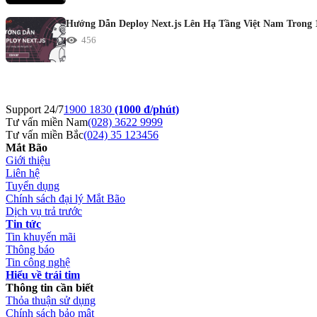
Hướng Dẫn Deploy Next.js Lên Hạ Tầng Việt Nam Trong 
456
Support 24/7
1900 1830
(1000 đ/phút)
Tư vấn miền Nam
(028) 3622 9999
Tư vấn miền Bắc
(024) 35 123456
Mắt Bão
Giới thiệu
Liên hệ
Tuyển dụng
Chính sách đại lý Mắt Bão
Dịch vụ trả trước
Tin tức
Tin khuyến mãi
Thông báo
Tin công nghệ
Hiểu về trái tim
Thông tin cần biết
Thỏa thuận sử dụng
Chính sách bảo mật