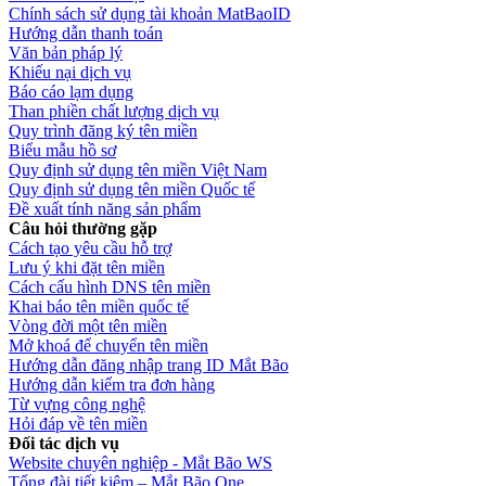
Chính sách sử dụng tài khoản MatBaoID
Hướng dẫn thanh toán
Văn bản pháp lý
Khiếu nại dịch vụ
Báo cáo lạm dụng
Than phiền chất lượng dịch vụ
Quy trình đăng ký tên miền
Biểu mẫu hồ sơ
Quy định sử dụng tên miền Việt Nam
Quy định sử dụng tên miền Quốc tế
Đề xuất tính năng sản phẩm
Câu hỏi thường gặp
Cách tạo yêu cầu hỗ trợ
Lưu ý khi đặt tên miền
Cách cấu hình DNS tên miền
Khai báo tên miền quốc tế
Vòng đời một tên miền
Mở khoá để chuyển tên miền
Hướng dẫn đăng nhập trang ID Mắt Bão
Hướng dẫn kiểm tra đơn hàng
Từ vựng công nghệ
Hỏi đáp về tên miền
Đối tác dịch vụ
Website chuyên nghiệp - Mắt Bão WS
Tổng đài tiết kiệm – Mắt Bão One