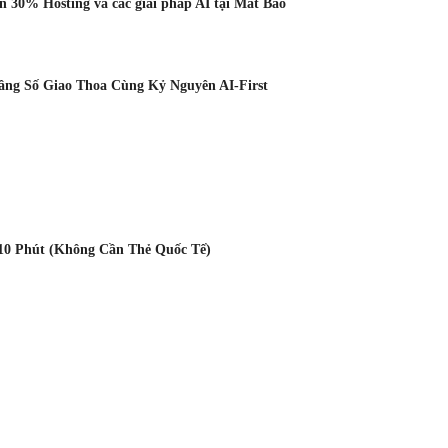
 30% Hosting và các giải pháp AI tại Mắt Bão
Tầng Số Giao Thoa Cùng Kỷ Nguyên AI-First
10 Phút (Không Cần Thẻ Quốc Tế)