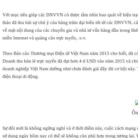
Với mục tiêu giúp các DNVVN có được tầm nhìn bao quát về hiện trạng
thảo đã thu hút sự chú ý của hàng trăm đại biểu tới từ các DNVVN, c
về mặt nội dung của các chuyên gia và nhà tư vấn hàng đầu trong lĩnh 
miền Internet và quảng cáo trực tuyến, .v.v.
Theo Báo cáo Thương mại Điện tử Việt Nam năm 2015 cho biết, đã có
Doanh thu bán lẻ trực tuyến đã đạt hơn 4 tỉ USD vào năm 2015 và ch
doanh nghiệp Việt Nam dường như chưa đánh giá đầy đủ cơ hội này. 
điện thoại di động.
Ôn
Sự đổi mới là không ngừng nghỉ và ở thời điểm này, cuộc cách mạng 
sử dụng ngày hôm nay có thể sẽ không còn phù hợp trong tương lai. 