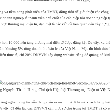
 và tiềm năng phát triển của TMĐT, đồng thời để giới thiệu các công c
ác doanh nghiệp là thành viên chủ chốt của các hiệp hội doanh nghiệp 
vực thương mại điện tử, đặc biệt là các vấn đề liên quan đến xây dựng w
 hơn 10.000 nền tảng thương mại điện tử được đăng ký. Do vậy, xu thế
iếm khoảng 5% tổng doanh thu bán lẻ của Việt Nam. Mặc dù hình thức k
Trên thực tế, chỉ 20% DNVVN xây dựng website riêng để quảng bá kinh
g Nguyễn Thanh Hưng, Chủ tịch Hiệp hội Thương mại Điện tử Việt 
công nghệ thông tin vẫn đang diễn ra mạnh mẽ. Khi mà khách hàng luôn
Vì vậy, đã đến lúc các DNVVN cần thực sự chú trọng tới TMĐT và có sự