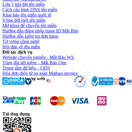
Lưu ý khi đặt tên miền
Cách cấu hình DNS tên miền
Khai báo tên miền quốc tế
Vòng đời một tên miền
Mở khoá để chuyển tên miền
Hướng dẫn đăng nhập trang ID Mắt Bão
Hướng dẫn kiểm tra đơn hàng
Từ vựng công nghệ
Hỏi đáp về tên miền
Đối tác dịch vụ
Website chuyên nghiệp - Mắt Bão WS
Tổng đài tiết kiệm – Mắt Bão One
Trung tâm dữ liệu – ODS
Hóa đơn điện tử an toàn Matbao-invoice
Chứng chỉ trang web
Thanh toán
Tải ứng dụng