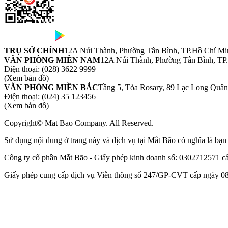
TRỤ SỞ CHÍNH
12A Núi Thành, Phường Tân Bình, TP.Hồ Chí Mi
VĂN PHÒNG MIỀN NAM
12A Núi Thành, Phường Tân Bình, TP
Điện thoại:
(028) 3622 9999
(Xem bản đồ)
VĂN PHÒNG MIỀN BẮC
Tầng 5, Tòa Rosary, 89 Lạc Long Quâ
Điện thoại:
(024) 35 123456
(Xem bản đồ)
Copyright© Mat Bao Company. All Reserved.
Sử dụng nội dung ở trang này và dịch vụ tại Mắt Bão có nghĩa là bạ
Công ty cổ phần Mắt Bão - Giấy phép kinh doanh số: 0302712571 
Giấy phép cung cấp dịch vụ Viễn thông số 247/GP-CVT cấp ngày 08