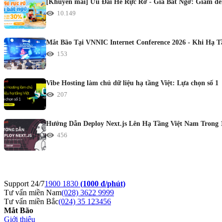
[Khuyến mãi] Ưu Đãi Hè Rực Rỡ - Giá Bất Ngờ: Giảm đến
10.149
Mắt Bão Tại VNNIC Internet Conference 2026 - Khi Hạ 
153
Vibe Hosting làm chủ dữ liệu hạ tầng Việt: Lựa chọn số 1
207
Hướng Dẫn Deploy Next.js Lên Hạ Tầng Việt Nam Trong 
456
Support 24/7
1900 1830
(1000 đ/phút)
Tư vấn miền Nam
(028) 3622 9999
Tư vấn miền Bắc
(024) 35 123456
Mắt Bão
Giới thiệu