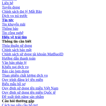
Liên hệ
Tuyển dụng
Chính sách đại lý Mắt Bão
Dịch vụ trả trước
Tin tức
Tin khuyến mãi
Thông báo
Tin công nghệ
Hiểu về trái tim
Thông tin cần biết
Thỏa thuận sử dụng
Chính sách bảo mật
Chính sách sử dụng tài khoản MatBaoID
Hướng dẫn thanh toán
Văn bản pháp lý
Khiếu nại dịch vụ
Báo cáo lạm dụng
Than phiền chất lượng dịch vụ
Quy trình đăng ký tên miền
Biểu mẫu hồ sơ
Quy định sử dụng tên miền Việt Nam
Quy định sử dụng tên miền Quốc tế
Đề xuất tính năng sản phẩm
Câu hỏi thường gặp
Cách tạo yêu cầu hỗ trợ